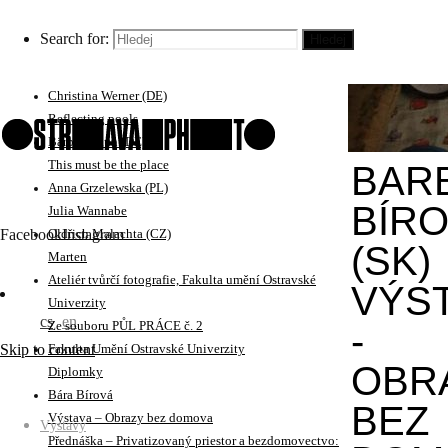
Adam Kencki (CZ)
No Visitors After Midnight
Search for:
Hledej
Iren Stehli (CH)
Krejčí Sláma
Christina Werner (DE)
Reflecting pools
Bärbel Praun (DE)
This must be the place
BAR
Anna Grzelewska (PL)
BÍR
Julia Wannabe
Facebook
Instagram
Oldřich Malachta (CZ)
(SK)
Marten
Ateliér tvůrčí fotografie, Fakulta umění Ostravské
VÝS
Univerzity
cs
en
Ze souboru PŮL PRÁCE č. 2
-
Skip to content
Fakulta Umění Ostravské Univerzity
OBR
Diplomky
Bára Bírová
BEZ
Výstava – Obrazy bez domova
Výstavy
Přednáška – Privatizovaný priestor a bezdomovectvo: