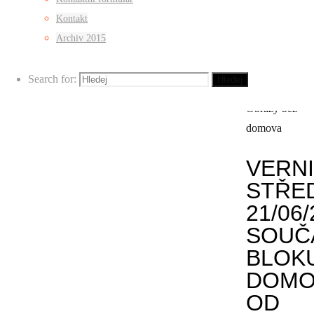
ČLO
Kontakt
BEZ
Archiv 2015
DOM
Search for:
Hledej
Obrazy bez
domova
VERNI
STŘE
21/06/
SOUČ
BLOK
DOMO
OD