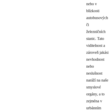
nebo v
blízkosti
autobusových
či
železničních
stanic. Tato
viditelnost a
zároveň jakási
nevhodnost
nebo
neslušnost
naráží na naše
smyslové
orgány, a to
zejména v
urbánním