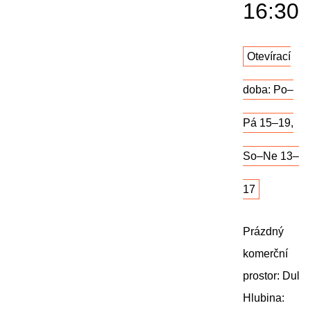
16:30
Otevírací
doba: Po–
Pá 15–19,
So–Ne 13–
17
Prázdný
komerční
prostor: Dul
Hlubina: