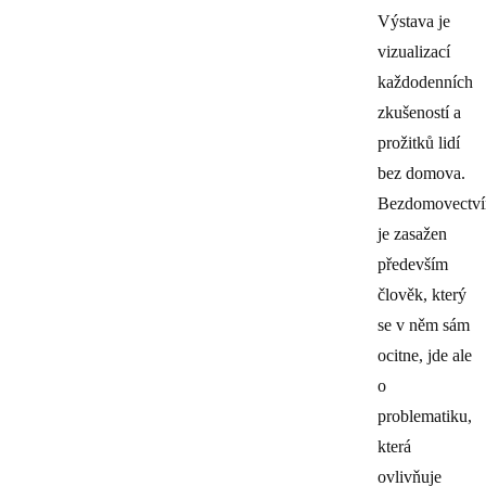
Výstava je
vizualizací
každodenních
zkušeností a
prožitků lidí
bez domova.
Bezdomovectv
je zasažen
především
člověk, který
se v něm sám
ocitne, jde ale
o
problematiku,
která
ovlivňuje