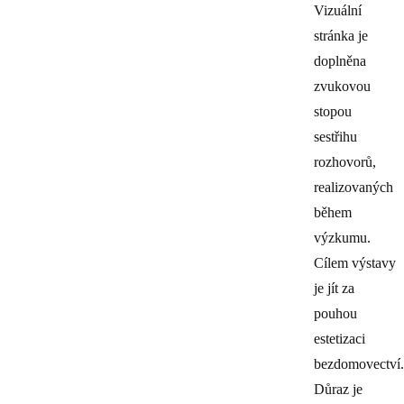
Vizuální
stránka je
doplněna
zvukovou
stopou
sestřihu
rozhovorů,
realizovaných
během
výzkumu.
Cílem výstavy
je jít za
pouhou
estetizaci
bezdomovectví.
Důraz je