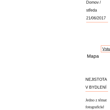
Domov /
středa
21/06/2017
Vst
Mapa
NEJISTOTA
V BYDLENÍ
Jedno z témat
fotografické