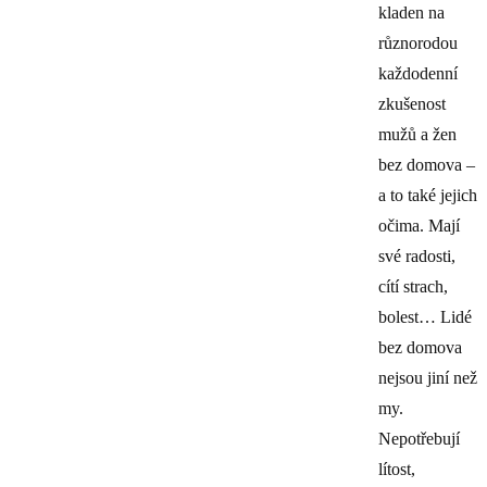
kladen na
různorodou
každodenní
zkušenost
mužů a žen
bez domova –
a to také jejich
očima. Mají
své radosti,
cítí strach,
bolest… Lidé
bez domova
nejsou jiní než
my.
Nepotřebují
lítost,