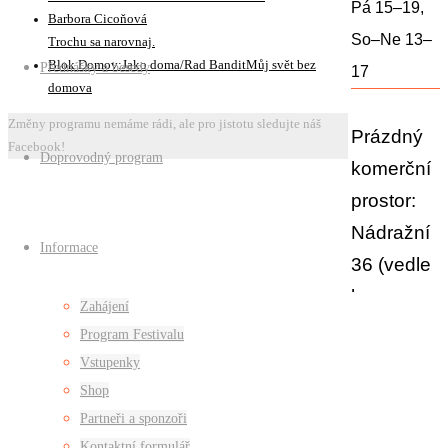
Pá 15–19,
Barbora Cicoňová
So–Ne 13–
Trochu sa narovnaj.
Blok Domov:Jako doma/Rad BanditMůj svět bez
Přednášky a besedy
17
domova
Změny programu nemáme rádi, ale pro jistotu sledujte náš
Prázdný
Facebook!
Doprovodný program
komerční
prostor:
Nádražní
Informace
36 (vedle
baru
Zahájení
Ikarus)
Program Festivalu
Vstupenky
Shop
Partneři a sponzoři
Kontaktní formulář
Mapa
Vst