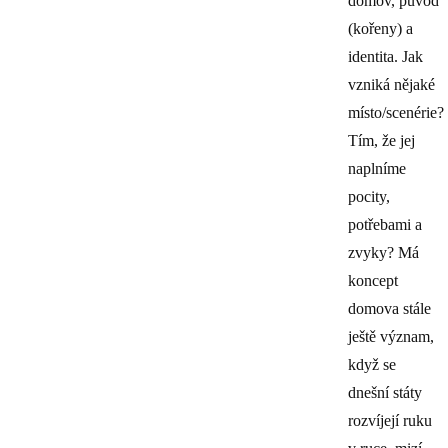
domov, původ
(kořeny) a
identita. Jak
vzniká nějaké
místo/scenérie?
Tím, že jej
naplníme
pocity,
potřebami a
zvyky? Má
koncept
domova stále
ještě význam,
když se
dnešní státy
rozvíjejí ruku