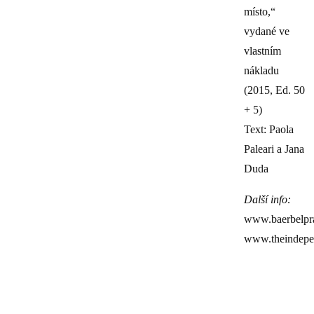
místo,“
vydané ve
vlastním
nákladu
(2015, Ed. 50
+ 5)
Text: Paola
Paleari a Jana
Duda
Další info:
www.baerbelpr
www.theindepe