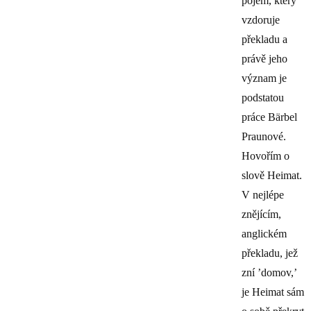
pojem, který
vzdoruje
překladu a
právě jeho
význam je
podstatou
práce Bärbel
Praunové.
Hovořím o
slově Heimat.
V nejlépe
znějícím,
anglickém
překladu, jež
zní ’domov,’
je Heimat sám