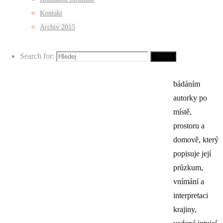
Kontakt
Archiv 2015
Fotosérie
‘Toto musí být
Search for:
to místo’ je
Hledej
osobním
bádáním
autorky po
místě,
prostoru a
domově, který
popisuje její
průzkum,
vnímání a
interpretaci
krajiny,