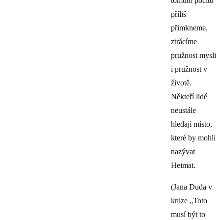
tomuto pocitu
příliš
přimkneme,
ztrácíme
pružnost mysli
i pružnost v
životě.
Někteří lidé
neustále
hledají místo,
které by mohli
nazývat
Heimat.
(Jana Duda v
knize „Toto
musí být to