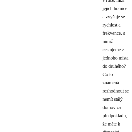
v ruce, mizí
jejich hranice
a zvyšuje se
rychlost a
frekvence, s
nimiž
cestujeme z
jednoho místa
do druhého?
Co to
znamená
rozhodnout se
nemít stálý
domov za
předpokladu,
že máte k