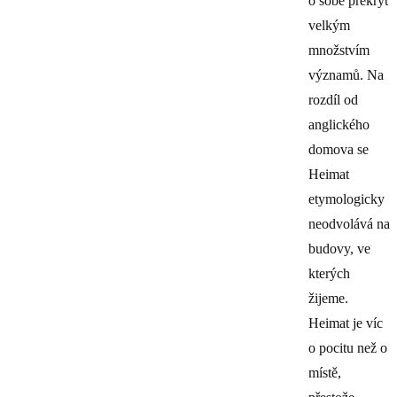
o sobě překryt
velkým
množstvím
významů. Na
rozdíl od
anglického
domova se
Heimat
etymologicky
neodvolává na
budovy, ve
kterých
žijeme.
Heimat je víc
o pocitu než o
místě,