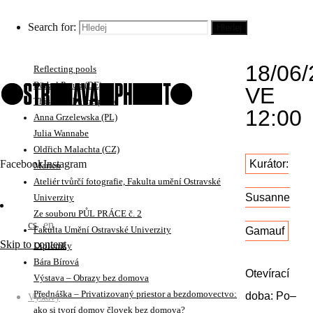
No Visitors After Midnight
VERNI
Iren Stehli (CH)
Search for:
Hledej
Krejčí Sláma
NEDĚ
Christina Werner (DE)
18/06/
Reflecting pools
Bärbel Praun (DE)
VE
This must be the place
12:00
Anna Grzelewska (PL)
Julia Wannabe
Oldřich Malachta (CZ)
Facebook
Instagram
Kurátor:
Marten
Ateliér tvůrčí fotografie, Fakulta umění Ostravské
Susanne
Univerzity
Ze souboru PŮL PRÁCE č. 2
cs
en
Gamauf
Fakulta Umění Ostravské Univerzity
Skip to content
Diplomky
Bára Bírová
Otevírací
Výstava – Obrazy bez domova
Přednáška – Privatizovaný priestor a bezdomovectvo:
doba: Po–
Výstavy
ako si tvorí domov človek bez domova?