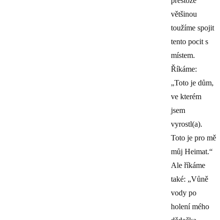
přestože
většinou
toužíme spojit
tento pocit s
místem.
Říkáme:
„Toto je dům,
ve kterém
jsem
vyrostl(a).
Toto je pro mě
můj Heimat.“
Ale říkáme
také: „Vůně
vody po
holení mého