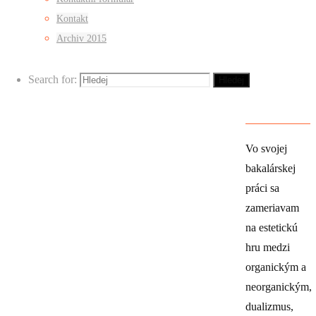
Kontakt
Palace, 28.
Archiv 2015
října 239/59
Search for:
Hledej
Mapa
Vst
Vo svojej
bakalárskej
práci sa
zameriavam
na estetickú
hru medzi
organickým a
neorganickým,
dualizmus,