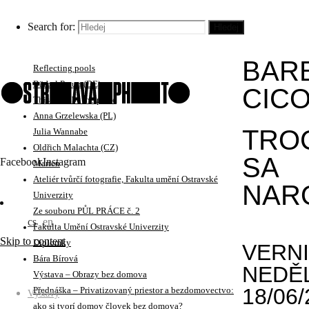
No Visitors After Midnight
Iren Stehli (CH)
Search for:
Hledej
Krejčí Sláma
Christina Werner (DE)
BAR
Reflecting pools
Bärbel Praun (DE)
CIC
This must be the place
Anna Grzelewska (PL)
TRO
Julia Wannabe
Oldřich Malachta (CZ)
SA
Facebook
Instagram
Marten
Ateliér tvůrčí fotografie, Fakulta umění Ostravské
NAR
Univerzity
Ze souboru PŮL PRÁCE č. 2
cs
en
Fakulta Umění Ostravské Univerzity
Skip to content
Diplomky
VERNI
Bára Bírová
NEDĚ
Výstava – Obrazy bez domova
18/06/
Přednáška – Privatizovaný priestor a bezdomovectvo:
Výstavy
ako si tvorí domov človek bez domova?