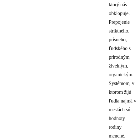
ktorý nás
obklopuje.
Prepojenie
striktného,
prísneho,
ľudského s
prírodným,
živelným,
organickým.
Systémom, v
ktorom žijú
ľudia najmä v
mestách sú
hodnoty
rodiny
menené.