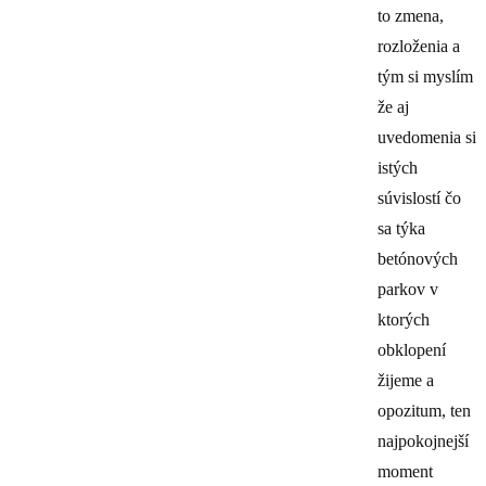
to zmena,
rozloženia a
tým si myslím
že aj
uvedomenia si
istých
súvislostí čo
sa týka
betónových
parkov v
ktorých
obklopení
žijeme a
opozitum, ten
najpokojnejší
moment