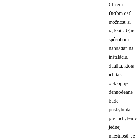
Chcem
ľuďom dať
možnosť si
vybrať akým
spôsobom
nahliadať na
inštaláciu,
dualita, ktorá
ich tak
obklopuje
dennodenne
bude
poskytnutá
pre nich, len v
jednej
miestnosti. Je