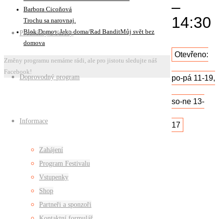
–
Barbora Cicoňová
14:30
Trochu sa narovnaj.
Blok Domov:Jako doma/Rad BanditMůj svět bez
Přednášky a besedy
domova
Otevřeno:
Změny programu nemáme rádi, ale pro jistotu sledujte náš
Facebook!
Doprovodný program
po-pá 11-19,
so-ne 13-
Informace
17
Zahájení
Prázdný
Program Festivalu
komerční
Vstupenky
prostor:
Shop
Bývalý
Partneři a sponzoři
Hotel
Kontaktní formulář