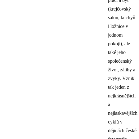
práci a byt
(krejčovský
salon, kuchyň
i ložnice v
jednom
pokoji), ale
také jeho
společenský
život, záliby a
zvyky. Vznikl
tak jeden z
nejkrásnějších
a
nejlaskavějších
cyklů v
dějinách české