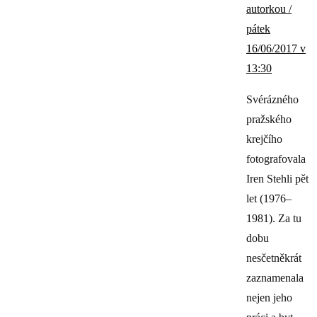
autorkou /
pátek
16/06/2017 v
13:30
Svérázného
pražského
krejčího
fotografovala
Iren Stehli pět
let (1976–
1981). Za tu
dobu
nesčetněkrát
zaznamenala
nejen jeho