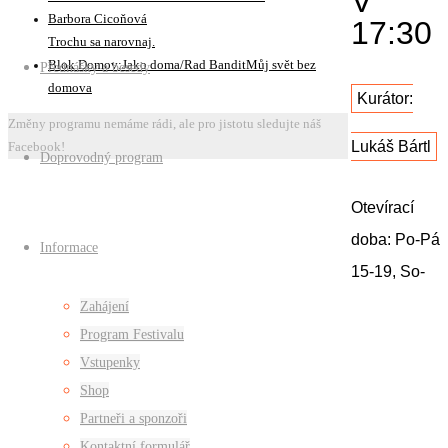
V
Barbora Cicoňová
17:30
Trochu sa narovnaj.
Blok Domov:Jako doma/Rad BanditMůj svět bez
Přednášky a besedy
domova
Kurátor:
Změny programu nemáme rádi, ale pro jistotu sledujte náš
Lukáš Bártl
Facebook!
Doprovodný program
Otevírací
doba: Po-Pá
Informace
15-19, So-
Ne 13-17
Zahájení
Program Festivalu
Vstupenky
Prázdný
Shop
komerční
Partneři a sponzoři
prostor:
Kontaktní formulář