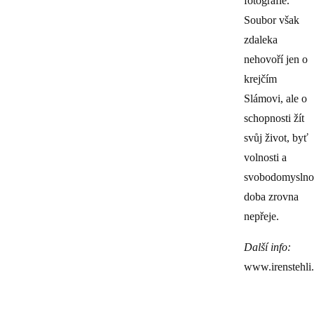
fotografie.
Soubor však
zdaleka
nehovoří jen o
krejčím
Slámovi, ale o
schopnosti žít
svůj život, byť
volnosti a
svobodomyslnos
doba zrovna
nepřeje.
Další info:
www.irenstehli