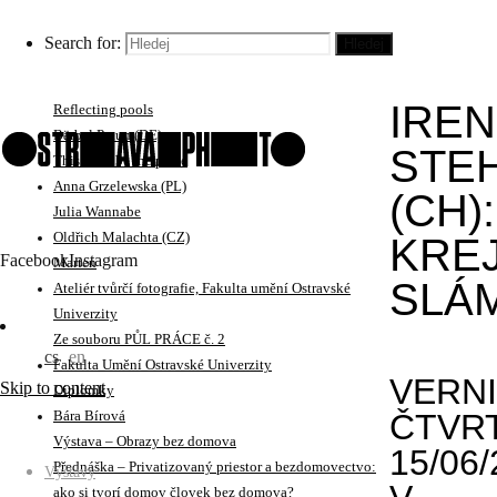
No Visitors After Midnight
Iren Stehli (CH)
Search for:
Hledej
Krejčí Sláma
Christina Werner (DE)
IREN
Reflecting pools
Bärbel Praun (DE)
STEH
This must be the place
Anna Grzelewska (PL)
(CH):
Julia Wannabe
Oldřich Malachta (CZ)
KREJ
Facebook
Instagram
Marten
SLÁ
Ateliér tvůrčí fotografie, Fakulta umění Ostravské
Univerzity
Ze souboru PŮL PRÁCE č. 2
cs
en
Fakulta Umění Ostravské Univerzity
VERNI
Skip to content
Diplomky
ČTVR
Bára Bírová
Výstava – Obrazy bez domova
15/06/
Přednáška – Privatizovaný priestor a bezdomovectvo:
Výstavy
ako si tvorí domov človek bez domova?