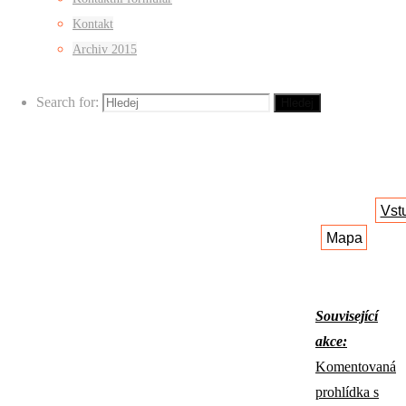
Dlouhá 6
Kontakt
(bývalé
Archiv 2015
GM
Elektro)
Search for:
Hledej
Vst
Mapa
Související
akce:
Komentovaná
prohlídka s