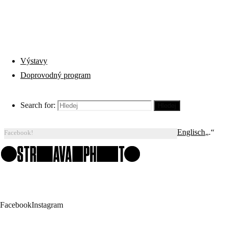
VÝSTAVY
Výstavy
Sorry, this
Doprovodný program
entry is only
Frank Rothe (DE): No More Angels
available in
Adam Kencki (CZ) – No Visitors After Midnight
„
Česky
“ and
Search for:
Hledej
www.ostravaphoto.cz
„
Amerikanisch
Změny programu nemáme rádi, ale pro jistotu sledujte náš
Englisch
„.“
Facebook!
Facebook
Instagram