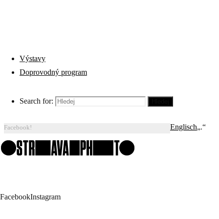
PŘEDNÁŠKY A BESEDY
Výstavy
Sorry, this
Doprovodný program
entry is only
Fotografie als Metapher – Ein Medium auf dem Weg in
available in
die digitale Echtzeit
„
Česky
“ and
Search for:
Hledej
www.ostravaphoto.cz
„
Amerikanisch
Změny programu nemáme rádi, ale pro jistotu sledujte náš
Englisch
„.“
Facebook!
Facebook
Instagram