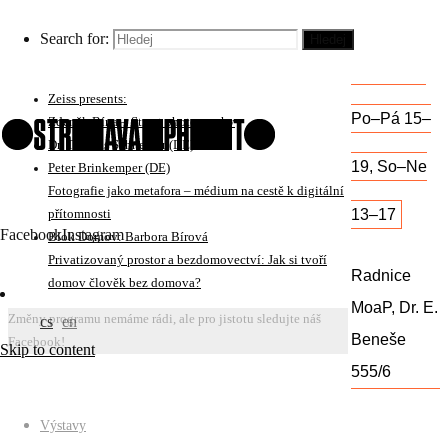
17:00
Jiří Siostrzonek (CZ)
On subjective interpretation of photography projects
Search for:
Hledej
Michal Kalhous
Otevřeno:
Intencionalita a fotografie
Zeiss presents:
Po–Pá 15–
Zdeněk Bína – Street photography
Dr. Thomas Schneider (DE)
19, So–Ne
Peter Brinkemper (DE)
Fotografie jako metafora – médium na cestě k digitální
13–17
přítomnosti
Facebook
Instagram
Blok Domov: Barbora Bírová
Privatizovaný prostor a bezdomovectví: Jak si tvoří
Radnice
domov člověk bez domova?
MoaP, Dr. E.
Změny programu nemáme rádi, ale pro jistotu sledujte náš
cs
en
Beneše
Facebook!
Skip to content
555/6
Výstavy