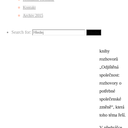
potřebné
Kontakt
společenské
Archiv 2015
změně.
Přednáška je
Search for:
Hledej
zároveň
úvodem do
knihy
rozhovorů
„Odjištěná
společnost:
rozhovory o
potřebné
společenské
změně“, která
toho téma řeší.
V přednášce