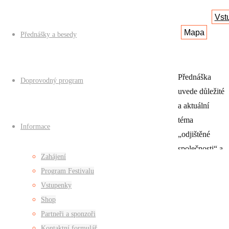
Vst
Mapa
Přednášky a besedy
Přednáška
Doprovodný program
uvede důležité
a aktuální
téma
Informace
„odjištěné
společnosti“ a
Zahájení
hledání řešení
Program Festivalu
současného
Vstupenky
neuspokojivého
Shop
stavu
Partneři a sponzoři
společnosti v
Kontaktní formulář