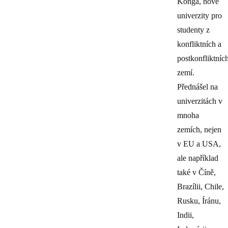
Konga, nové
univerzity pro
studenty z
konfliktních a
postkonfliktníc
zemí.
Přednášel na
univerzitách v
mnoha
zemích, nejen
v EU a USA,
ale například
také v Číně,
Brazílii, Chile,
Rusku, Íránu,
Indii,