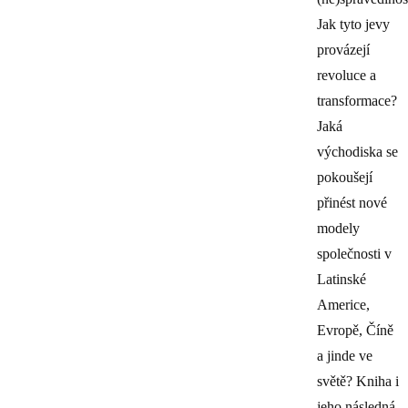
Jak tyto jevy
provázejí
revoluce a
transformace?
Jaká
východiska se
pokoušejí
přinést nové
modely
společnosti v
Latinské
Americe,
Evropě, Číně
a jinde ve
světě? Kniha i
jeho následná