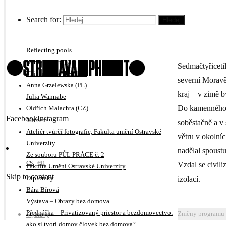
No Visitors After Midnight
Mapa
Iren Stehli (CH)
Search for:
Hledej
Krejčí Sláma
Marten
Christina Werner (DE)
Reflecting pools
Bärbel Praun (DE)
Sedmačtyřicetil
This must be the place
severní Moravě
Anna Grzelewska (PL)
kraj – v zimě b
Julia Wannabe
Do kamenného d
Oldřich Malachta (CZ)
Facebook
Instagram
Marten
soběstačně a v 
Ateliér tvůrčí fotografie, Fakulta umění Ostravské
větru v okolní
Univerzity
nadělal spoustu
Ze souboru PŮL PRÁCE č. 2
cs
en
Vzdal se civili
Fakulta Umění Ostravské Univerzity
Skip to content
izolací.
Diplomky
Bára Bírová
Výstava – Obrazy bez domova
Přednáška – Privatizovaný priestor a bezdomovectvo:
Výstavy
Změny programu n
ako si tvorí domov človek bez domova?