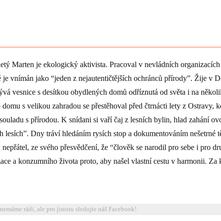
Vstupenky
etý Marten je ekologický aktivista. Pracoval v nevládních organizacích 
 je vnímán jako “jeden z nejautentičtějších ochránců přírody”. Žije v
ývá vesnice s desítkou obydlených domů odříznutá od světa i na několik
omu s velikou zahradou se přestěhoval před čtrnácti lety z Ostravy, kd
souladu s přírodou. K snídani si vaří čaj z lesních bylin, hlad zahání
ch lesích”. Dny tráví hledáním rysích stop a dokumentováním nešetrné 
 nepřátel, ze svého přesvědčení, že “člověk se narodil pro sebe i pro dr
zace a konzumního života proto, aby našel vlastní cestu v harmonii. Za kl
emáme rádi, ale pro jistotu sledujte náš Facebook!