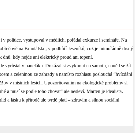
i v politice, vystupoval v médiích, pořádal exkurze i semináře. Na
 Dobřečově na Bruntálsku, v podhůří Jeseníků, což je mimořádně drsný
 dnů, kdy nejde ani elektrický proud ani topení.
e vyrůstal v paneláku. Dokázal si zvyknout na samotu, naučil se žít
 ovocem a zeleninou ze zahrady a namísto rozhlasu poslouchá “hvízdání
těžby v místních lesích. Upozorňováním na ekologické problémy si
uhé a musí se podle toho chovat” ale nesleví. Marten je idealista.
id a lásku k přírodě ale tvrdě platí – zdravím a silnou sociální