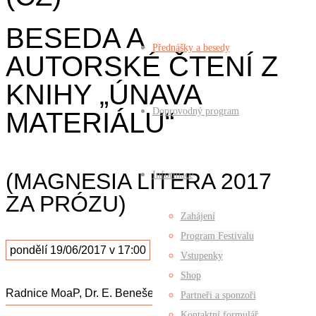
BESEDA A
Přednášky a besedy
AUTORSKÉ ČTENÍ Z
KNIHY „ÚNAVA
Doprovodný program
MATERIÁLU“
(MAGNESIA LITERA 2017
Informace
ZA PRÓZU)
Zahájení
Program Festivalu
pondělí 19/06/2017 v 17:00
Vstupenky
Shop
Radnice MoaP, Dr. E. Beneše 555/6
Partneři a sponzoři
Kontaktní formulář