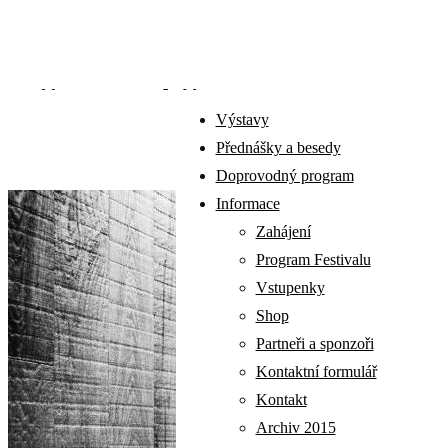
PŘEDNÁŠKY A
Výstavy
BESEDY
Přednášky a besedy
Doprovodný program
Informace
Zahájení
Program Festivalu
Vstupenky
Shop
Partneři a sponzoři
Kontaktní formulář
Kontakt
Archiv 2015