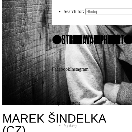
Search for:
Facebook
Instagram
cs
en
Skip to content
MAREK ŠINDELKA
Výstavy
(CZ)