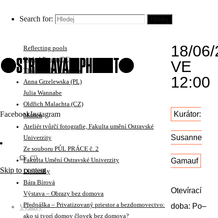
No Visitors After Midnight
VERNI
Iren Stehli (CH)
Search for:
Hledej
Krejčí Sláma
NEDĚ
Christina Werner (DE)
18/06/
Reflecting pools
Bärbel Praun (DE)
VE
This must be the place
12:00
Anna Grzelewska (PL)
Julia Wannabe
Oldřich Malachta (CZ)
Facebook
Instagram
Kurátor:
Marten
Ateliér tvůrčí fotografie, Fakulta umění Ostravské
Susanne
Univerzity
Ze souboru PŮL PRÁCE č. 2
cs
en
Gamauf
Fakulta Umění Ostravské Univerzity
Skip to content
Diplomky
Bára Bírová
Otevírací
Výstava – Obrazy bez domova
Přednáška – Privatizovaný priestor a bezdomovectvo:
doba: Po–
Výstavy
ako si tvorí domov človek bez domova?