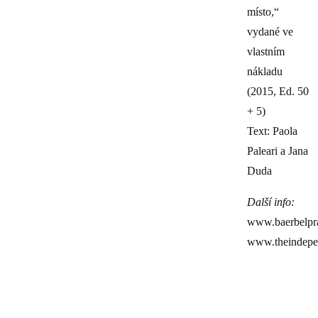
místo,“
vydané ve
vlastním
nákladu
(2015, Ed. 50
+ 5)
Text: Paola
Paleari a Jana
Duda
Další info:
www.baerbelpr
www.theindepe