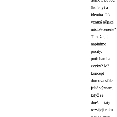
domov, původ
(kořeny) a
identita. Jak
vzniká nějaké
místo/scenérie?
Tím, že jej
naplníme
pocity,
potřebami a
zvyky? Má
koncept
domova stále
ještě význam,
když se
dnešní státy
rozvíjejí ruku