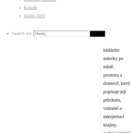
Kontakt
Archiv 2015
Fotosérie
‘Toto musí být
Search for:
to místo’ je
Hledej
osobním
bádáním
autorky po
místě,
prostoru a
domově, který
popisuje její
průzkum,
vnímání a
interpretaci
krajiny,