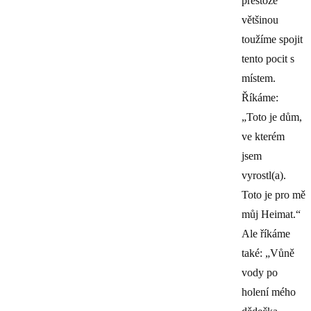
přestože
většinou
toužíme spojit
tento pocit s
místem.
Říkáme:
„Toto je dům,
ve kterém
jsem
vyrostl(a).
Toto je pro mě
můj Heimat.“
Ale říkáme
také: „Vůně
vody po
holení mého