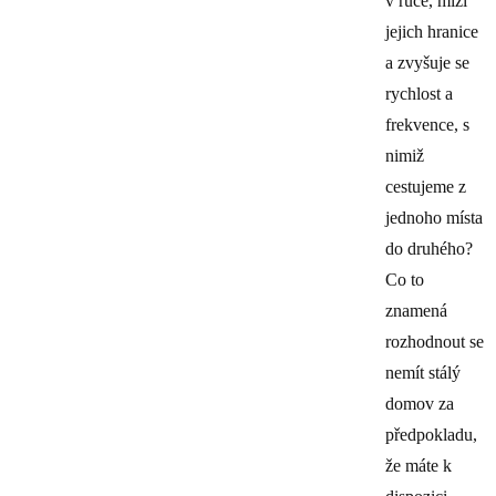
v ruce, mizí
jejich hranice
a zvyšuje se
rychlost a
frekvence, s
nimiž
cestujeme z
jednoho místa
do druhého?
Co to
znamená
rozhodnout se
nemít stálý
domov za
předpokladu,
že máte k