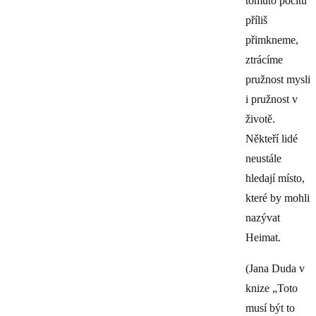
tomuto pocitu
příliš
přimkneme,
ztrácíme
pružnost mysli
i pružnost v
životě.
Někteří lidé
neustále
hledají místo,
které by mohli
nazývat
Heimat.
(Jana Duda v
knize „Toto
musí být to