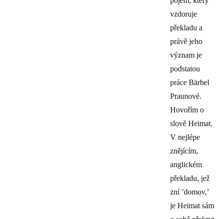
pojem, který
vzdoruje
překladu a
právě jeho
význam je
podstatou
práce Bärbel
Praunové.
Hovořím o
slově Heimat.
V nejlépe
znějícím,
anglickém
překladu, jež
zní ’domov,’
je Heimat sám