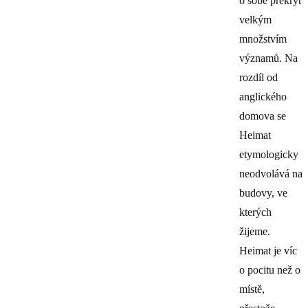
o sobě překryt
velkým
množstvím
významů. Na
rozdíl od
anglického
domova se
Heimat
etymologicky
neodvolává na
budovy, ve
kterých
žijeme.
Heimat je víc
o pocitu než o
místě,