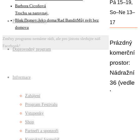
Pá 15–19,
Barbora Cicoňová
So–Ne 13–
Trochu sa narovnaj.
Blok Domov:Jako doma/Rad BanditMůj svět bez
Přednášky a besedy
17
domova
Změny programu nemáme rádi, ale pro jistotu sledujte náš
Prázdný
Facebook!
Doprovodný program
komerční
prostor:
Nádražní
Informace
36 (vedle
baru
Zahájení
Ikarus)
Program Festivalu
Vstupenky
Shop
Partneři a sponzoři
Kontaktní formulář
Mapa
Vst